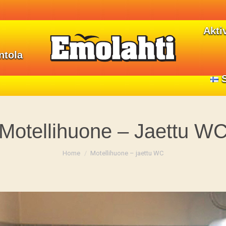
Aktiv
Aktiv
ntola
ntola
Motellihuone – Jaettu W
You are here:
Home
Motellihuone – jaettu WC