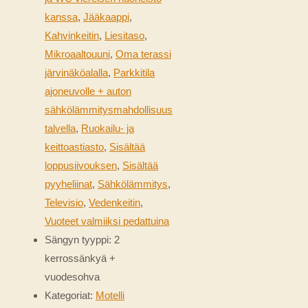
kanssa
,
Jääkaappi
,
Kahvinkeitin
,
Liesitaso
,
Mikroaaltouuni
,
Oma terassi
järvinäköalalla
,
Parkkitila
ajoneuvolle + auton
sähkölämmitysmahdollisuus
talvella
,
Ruokailu- ja
keittoastiasto
,
Sisältää
loppusiivouksen
,
Sisältää
pyyheliinat
,
Sähkölämmitys
,
Televisio
,
Vedenkeitin
,
Vuoteet valmiiksi pedattuina
Sängyn tyyppi:
2
kerrossänkyä +
vuodesohva
Kategoriat:
Motelli