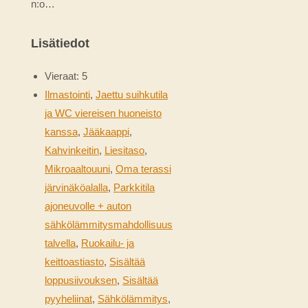
n:o…
Lisätiedot
Vieraat:
5
Ilmastointi
,
Jaettu suihkutila
ja WC viereisen huoneisto
kanssa
,
Jääkaappi
,
Kahvinkeitin
,
Liesitaso
,
Mikroaaltouuni
,
Oma terassi
järvinäköalalla
,
Parkkitila
ajoneuvolle + auton
sähkölämmitysmahdollisuus
talvella
,
Ruokailu- ja
keittoastiasto
,
Sisältää
loppusiivouksen
,
Sisältää
pyyheliinat
,
Sähkölämmitys
,