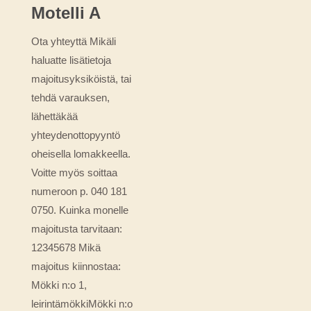
Motelli A
Ota yhteyttä Mikäli
haluatte lisätietoja
majoitusyksiköistä, tai
tehdä varauksen,
lähettäkää
yhteydenottopyyntö
oheisella lomakkeella.
Voitte myös soittaa
numeroon p. 040 181
0750. Kuinka monelle
majoitusta tarvitaan:
12345678 Mikä
majoitus kiinnostaa:
Mökki n:o 1,
leirintämökkiMökki n:o