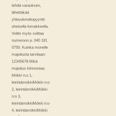
tehdä varauksen,
lähettäkää
yhteydenottopyyntö
oheisella lomakkeella.
Voitte myös soittaa
numeroon p. 040 181
0750. Kuinka monelle
majoitusta tarvitaan:
12345678 Mikä
majoitus kiinnostaa:
Mökki n:o 1,
leirintämökkiMökki n:o
2, leirintämökkiMökki
n:o 3,
leirintämökkiMökki n:o
4, leirintämökkiMökki