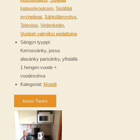
loppusiivouksen
,
Sisältää
pyyheliinat
,
Sähkölämmitys
,
Televisio
,
Vedenkeitin
,
Vuoteet valmiiksi pedattuina
Sängyn tyyppi:
Kerrossänky, jossa
alasänky parisänky, ylhäällä
1 hengen vuode +
vuodesohva
Kategoriat:
Motelli
Katso Tiedot