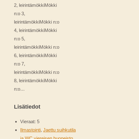
2, leirintämökkiMökki
n:o 3,
leirintämökkiMökki n:o
4, leirintämökkiMökki
n:o 5,
leirintämökkiMökki n:o
6, leirintämökkiMökki
n:o 7,
leirintämökkiMökki n:o
8, leirintämökkiMökki
n:o…
Lisätiedot
Vieraat:
5
Ilmastointi
,
Jaettu suihkutila
ja WC viereisen huoneisto