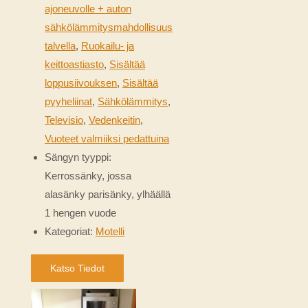
ajoneuvolle + auton
sähkölämmitysmahdollisuus
talvella
,
Ruokailu- ja
keittoastiasto
,
Sisältää
loppusiivouksen
,
Sisältää
pyyheliinat
,
Sähkölämmitys
,
Televisio
,
Vedenkeitin
,
Vuoteet valmiiksi pedattuina
Sängyn tyyppi:
Kerrossänky, jossa
alasänky parisänky, ylhäällä
1 hengen vuode
Kategoriat:
Motelli
Katso Tiedot