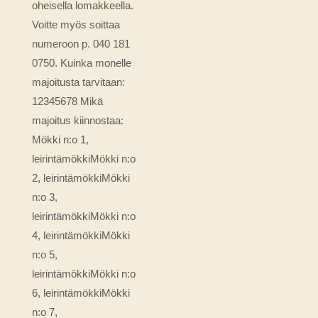
oheisella lomakkeella.
Voitte myös soittaa
numeroon p. 040 181
0750. Kuinka monelle
majoitusta tarvitaan:
12345678 Mikä
majoitus kiinnostaa:
Mökki n:o 1,
leirintämökkiMökki n:o
2, leirintämökkiMökki
n:o 3,
leirintämökkiMökki n:o
4, leirintämökkiMökki
n:o 5,
leirintämökkiMökki n:o
6, leirintämökkiMökki
n:o 7,