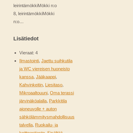
leirintämökkiMökki n:o
8, leirintämökkiMökki
n:o…
Lisätiedot
Vieraat:
4
Ilmastointi
,
Jaettu suihkutila
ja WC viereisen huoneisto
kanssa
,
Jääkaappi
,
Kahvinkeitin
,
Liesitaso
,
Mikroaaltouuni
,
Oma terassi
järvinäköalalla
,
Parkkitila
ajoneuvolle + auton
sähkölämmitysmahdollisuus
talvella
,
Ruokailu- ja
keittoastiasto
,
Sisältää