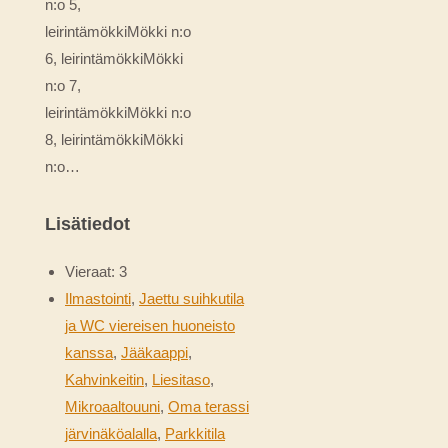
n:o 5,
leirintämökkiMökki n:o
6, leirintämökkiMökki
n:o 7,
leirintämökkiMökki n:o
8, leirintämökkiMökki
n:o…
Lisätiedot
Vieraat:
3
Ilmastointi
,
Jaettu suihkutila
ja WC viereisen huoneisto
kanssa
,
Jääkaappi
,
Kahvinkeitin
,
Liesitaso
,
Mikroaaltouuni
,
Oma terassi
järvinäköalalla
,
Parkkitila