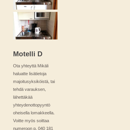
Motelli D
Ota yhteyttä Mikäli
haluatte lisätietoja
majoitusyksiköistä, tai
tehdä varauksen,
lähettäkää
yhteydenottopyyntö
oheisella lomakkeella.
Voitte myös soittaa
numeroon p. 040 181